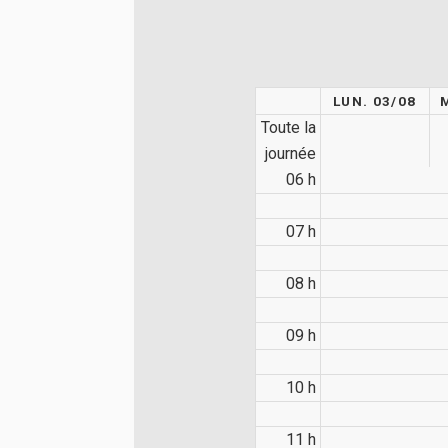
LUN. 03/08
Toute la
journée
06 h
07 h
08 h
09 h
10 h
11 h