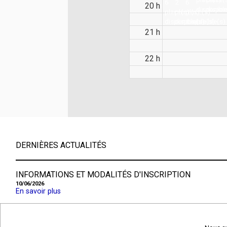
6
2
6
lundi
20 h
et
disponible
dispon
place(s)
place(s)
place(s)
-
adoles
disponible(s)
disponible(s)
disponible(s)
18h30
confir
21 h
-
lundi
18h30
22 h
DERNIÈRES ACTUALITÉS
INFORMATIONS ET MODALITÉS D'INSCRIPTION
10/06/2026
En savoir plus