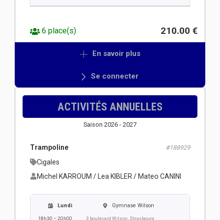
210.00 €
6 place(s)
En savoir plus
Se connecter
ACTIVITÉS ANNUELLES
Saison 2026 - 2027
Trampoline
#188929
Cigales
Michel KARROUM / Lea KIBLER / Mateo CANINI
Lundi
Gymnase Wilson
18h30 – 20h00
3 boulevard Wilson, Strasbourg