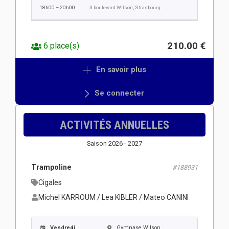
18h00 – 20h00
3 boulevard Wilson, Strasbourg
210.00 €
6 place(s)
En savoir plus
Se connecter
ACTIVITÉS ANNUELLES
Saison 2026 - 2027
Trampoline
#188931
Cigales
Michel KARROUM / Lea KIBLER / Mateo CANINI
Vendredi
Gymnase Wilson