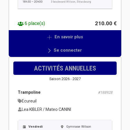
18h30 – 20h00
3 boulevard Wilson, Strasbourg
210.00 €
6 place(s)
En savoir plus
Se connecter
ACTIVITÉS ANNUELLES
Saison 2026 - 2027
Trampoline
#188928
Ecureuil
Lea KIBLER / Mateo CANINI
Vendredi
Gymnase Wilson