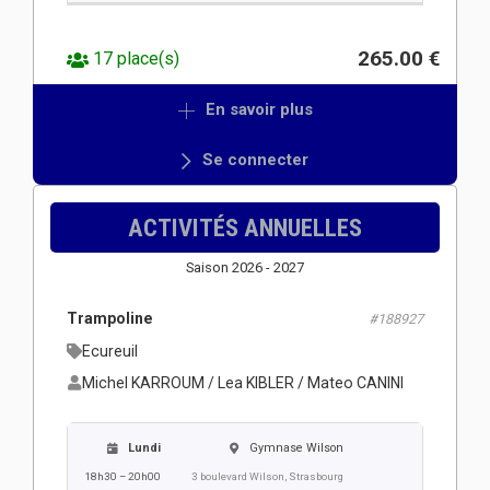
265.00 €
17 place(s)
En savoir plus
Se connecter
ACTIVITÉS ANNUELLES
Saison 2026 - 2027
Trampoline
#188927
Ecureuil
Michel KARROUM / Lea KIBLER / Mateo CANINI
Lundi
Gymnase Wilson
18h30 – 20h00
3 boulevard Wilson, Strasbourg